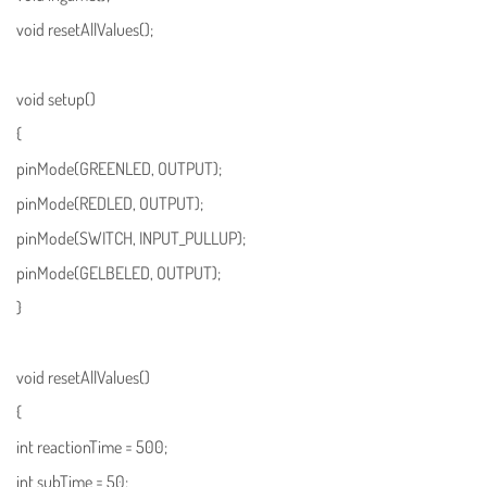
void resetAllValues();
void setup()
{
pinMode(GREENLED, OUTPUT);
pinMode(REDLED, OUTPUT);
pinMode(SWITCH, INPUT_PULLUP);
pinMode(GELBELED, OUTPUT);
}
void resetAllValues()
{
int reactionTime = 500;
int subTime = 50;