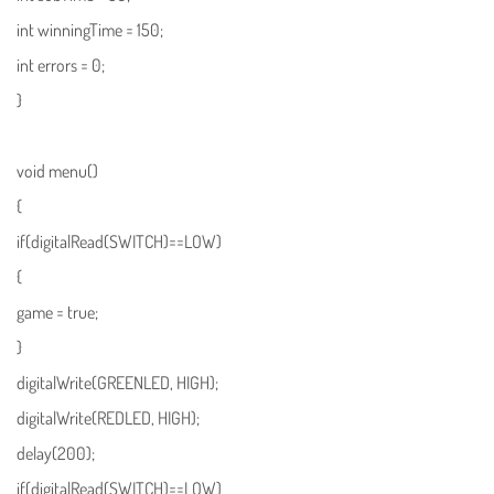
int winningTime = 150;
int errors = 0;
}
void menu()
{
if(digitalRead(SWITCH)==LOW)
{
game = true;
}
digitalWrite(GREENLED, HIGH);
digitalWrite(REDLED, HIGH);
delay(200);
if(digitalRead(SWITCH)==LOW)