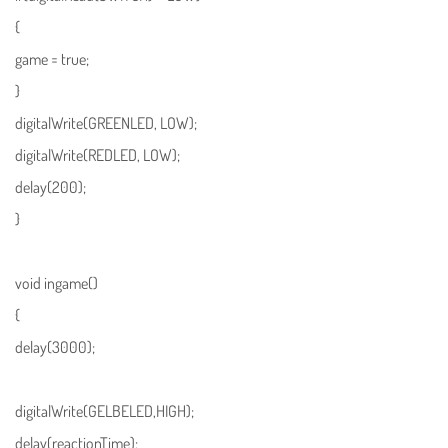
{
game = true;
}
digitalWrite(GREENLED, LOW);
digitalWrite(REDLED, LOW);
delay(200);
}
void ingame()
{
delay(3000);
digitalWrite(GELBELED,HIGH);
delay(reactionTime);