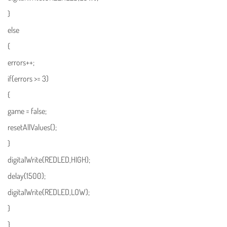
}
else
{
errors++;
if(errors >= 3)
{
game = false;
resetAllValues();
}
digitalWrite(REDLED,HIGH);
delay(1500);
digitalWrite(REDLED,LOW);
}
}