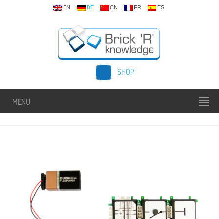
EN
DE
CN
FR
ES
SHOP
MENU