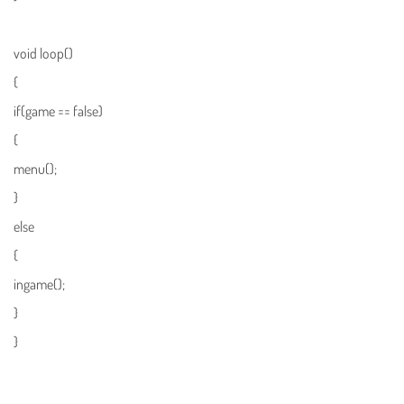
void loop()
{
if(game == false)
{
menu();
}
else
{
ingame();
}
}