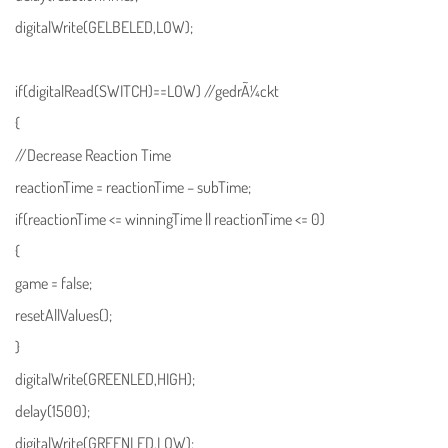
digitalWrite(GELBELED,LOW);
if(digitalRead(SWITCH)==LOW) //gedrÃ¼ckt
{
//Decrease Reaction Time
reactionTime = reactionTime – subTime;
if(reactionTime <= winningTime || reactionTime <= 0)
{
game = false;
resetAllValues();
}
digitalWrite(GREENLED,HIGH);
delay(1500);
digitalWrite(GREENLED,LOW);