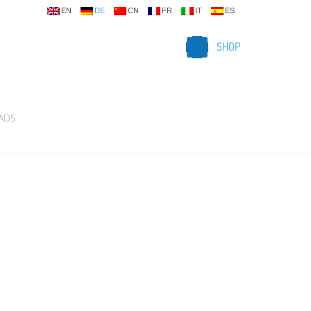
EN
DE
CN
FR
IT
ES
SHOP
ADS