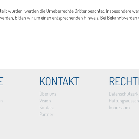
stellt wurden, werden die Urheberrechte Dritter beachtet. Insbesondere werd
erden, bitten wir um einen entsprechenden Hinweis. Bei Bekanntwerden v
E
KONTAKT
RECHT
Über uns
Datenschutzerk
en
Vision
Haftungsaussch
Kontakt
Impressum
Partner