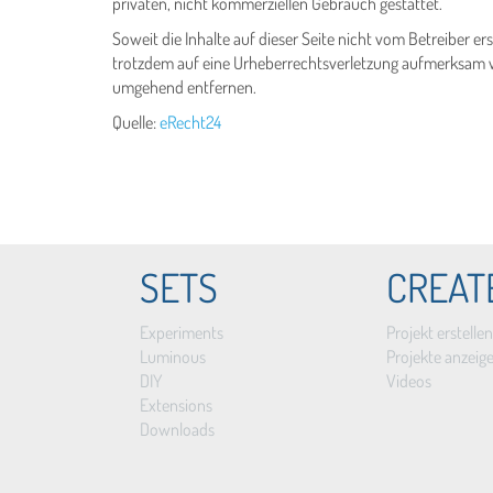
privaten, nicht kommerziellen Gebrauch gestattet.
Soweit die Inhalte auf dieser Seite nicht vom Betreiber er
trotzdem auf eine Urheberrechtsverletzung aufmerksam w
umgehend entfernen.
Quelle:
eRecht24
SETS
CREAT
Experiments
Projekt erstellen
Luminous
Projekte anzeig
DIY
Videos
Extensions
Downloads