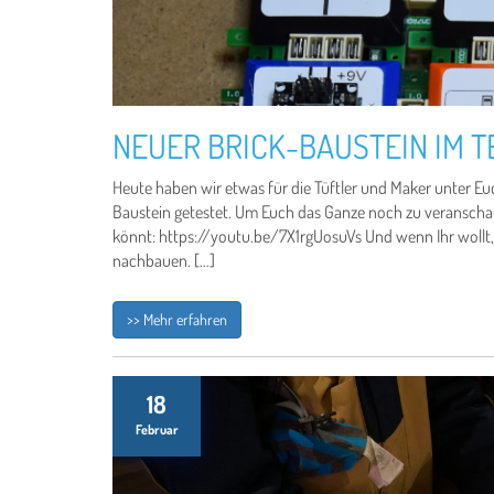
NEUER BRICK-BAUSTEIN IM T
Heute haben wir etwas für die Tüftler und Maker unter Euc
Baustein getestet. Um Euch das Ganze noch zu veranschaul
könnt: https://youtu.be/7X1rgUosuVs Und wenn Ihr wollt,
nachbauen. […]
>> Mehr erfahren
18
Februar