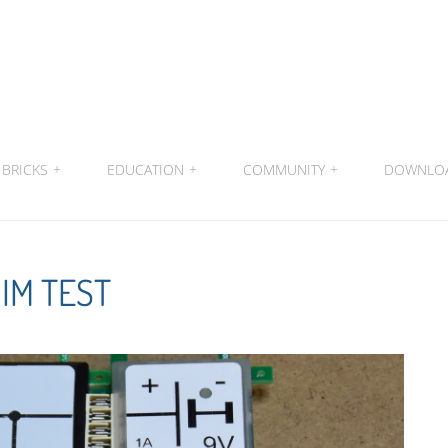
BRICKS
+
EDUCATION
+
COMMUNITY
+
DOWNLO
IM TEST