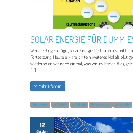
SOLAR ENERGIE FÜR DUMMIES 
Wer die Blogeinträge „Solar Energie für Dummies Teil 1“ und
Fortsetzung. Heute erkläre ich (ein weiteres Mal als blut
wiederholen wir noch einmal, was wir im letzten Blog gel
[…]
>> Mehr erfahren
Elektronen
n-Schicht
p-Schicht
Solarenergie
solarzelle
12
Oktober