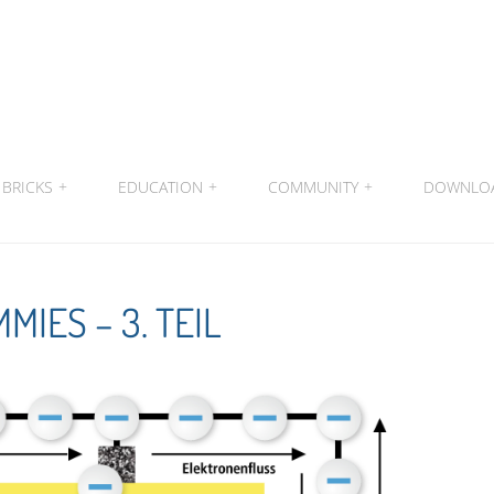
BRICKS
+
EDUCATION
+
COMMUNITY
+
DOWNLO
IES – 3. TEIL