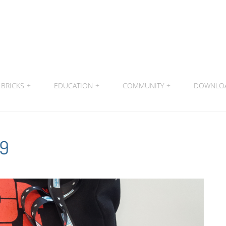
BRICKS
+
EDUCATION
+
COMMUNITY
+
DOWNLO
19