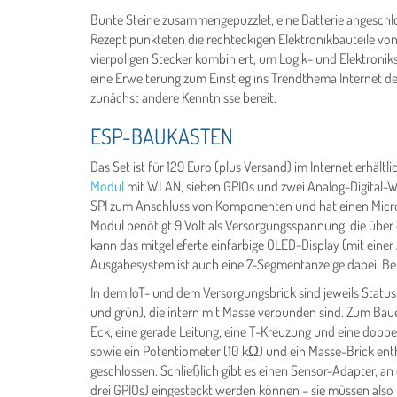
Bunte Steine zusammengepuzzlet, eine Batterie angeschlos
Rezept punkteten die rechteckigen Elektronikbauteile von
vierpoligen Stecker kombiniert, um Logik- und Elektroni
eine Erweiterung zum Einstieg ins Trendthema Internet der 
zunächst andere Kenntnisse bereit.
ESP-BAUKASTEN
Das Set ist für 129 Euro (plus Versand) im Internet erhältli
Modul
mit WLAN, sieben GPIOs und zwei Analog-Digital-Wa
SPI zum Anschluss von Komponenten und hat einen Micr
Modul benötigt 9 Volt als Versorgungsspannung, die über e
kann das mitgelieferte einfarbige OLED-Display (mit einer 
Ausgabesystem ist auch eine 7-Segmentanzeige dabei. Bei
In dem IoT- und dem Versorgungsbrick sind jeweils Status
und grün), die intern mit Masse verbunden sind. Zum Baue
Eck, eine gerade Leitung, eine T-Kreuzung und eine dop
sowie ein Potentiometer (10 kΩ) und ein Masse-Brick enth
geschlossen. Schließlich gibt es einen Sensor-Adapter, a
drei GPIOs) eingesteckt werden können – sie müssen also n