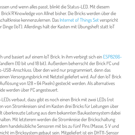
sen und wenn alles passt, blinkt die Status-LED. Mit diesem
 Brick’R’Knowledge von Allnet bisher. Die Bricks werden über die
kschaltkreise kennenzulernen. Das
Internet of Things Set
verspricht
Dinge (IoT). Allerdings hält der Kasten mit Übungsheft statt IoT
ch und basiert auf einem IoT Brick. In ihm verbirgt sich ein
ESP8266-
ndlern (10 bit und 18 bit). Außerdem beherrscht der Brick I²C und
o-USB-Anschluss. Über den wird nur programmiert, denn das
inen Versorgungsbrick mit Netzteil geliefert wird. Auf den IoT Brick
Auflösung von 128 × 64 Pixeln) gesteckt werden. Als alternatives
de werden über I²C angesteuert.
-LEDs verbaut, dazu gibt es noch einen Brick mit zwei LEDs (rot
n von Stromkreisen sind im Kasten drei Bricks für Leitungen über
pelt überkreuzte Leitung aus dem bekannten Baukastensystem dabei
alten. Mit letzterem werden die Stromkreise der Brickschaltung
n dem handelsübliche Sensoren mit bis zu fünf Pins (Masse, 5 V und
icht im Bricksystem gebaut sein. Mitgeliefert ist ein DHT11-Sensor