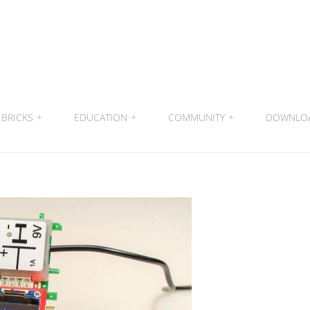
BRICKS
+
EDUCATION
+
COMMUNITY
+
DOWNLO