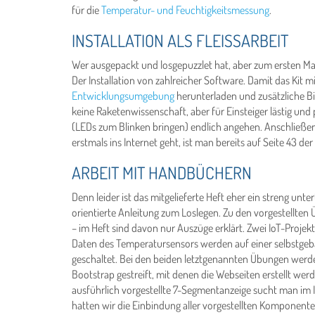
für die
Temperatur- und Feuchtigkeitsmessung
.
INSTALLATION ALS FLEISSARBEIT
Wer ausgepackt und losgepuzzlet hat, aber zum ersten Mal 
Der Installation von zahlreicher Software. Damit das Ki
Entwicklungsumgebung
herunterladen und zusätzliche Bib
keine Raketenwissenschaft, aber für Einsteiger lästig und p
(LEDs zum Blinken bringen) endlich angehen. Anschließen
erstmals ins Internet geht, ist man bereits auf Seite 43 d
ARBEIT MIT HANDBÜCHERN
Denn leider ist das mitgelieferte Heft eher ein streng un
orientierte Anleitung zum Loslegen. Zu den vorgestellten 
– im Heft sind davon nur Auszüge erklärt. Zwei IoT-Proje
Daten des Temperatursensors werden auf einer selbstgeb
geschaltet. Bei den beiden letztgenannten Übungen werd
Bootstrap gestreift, mit denen die Webseiten erstellt wer
ausführlich vorgestellte 7-Segmentanzeige sucht man im I
hatten wir die Einbindung aller vorgestellten Komponenten