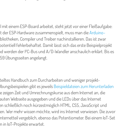
mit einem ESP-Board arbeitet, steht jetzt vor einer Fleißaufgabe:
t mit der ESP-Hardware zusammenspielt, muss man die
Arduino-
liotheken, Compiler und Treiber nachinstallieren. Das ist zwar
otentiell fehlerbehaftet. Damit lässt sich das erste Beispielprojekt
d werden der I²C-Bus und A/D-Wandler anschaulich erklärt. Bis es
er 59 Übungsseiten angelangt.
terteiltes Handbuch zum Durcharbeiten und weniger projekt-
Übungsbeispielen gibt es jeweils
Beispieldateien zum Herunterladen
kte zeigen Zeit und Umrechnungskurse aus dem Internet an, die
auten Webseite ausgegeben und die LEDs über das Internet
en schließlich noch kürzestmöglich HTML, CSS, JavaScript und
den. Wer mehr wissen möchte, wird ins Internet verwiesen. Die zuvor
nternetteil vergeblich, ebenso das Potentiometer. Bei einem IoT-Set
 in IoT-Projekte erwartet.