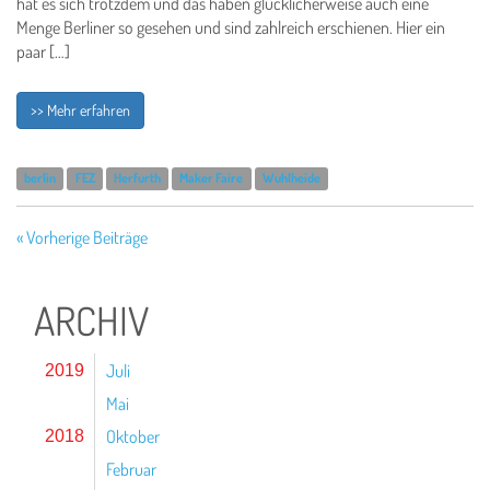
hat es sich trotzdem und das haben glücklicherweise auch eine
Menge Berliner so gesehen und sind zahlreich erschienen. Hier ein
paar […]
>> Mehr erfahren
berlin
FEZ
Herfurth
Maker Faire
Wuhlheide
« Vorherige Beiträge
ARCHIV
Juli
2019
Mai
Oktober
2018
Februar