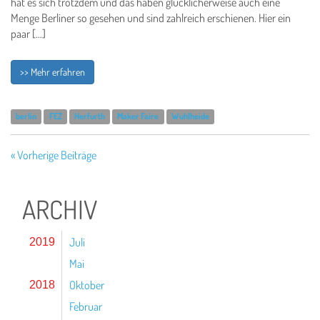
hat es sich trotzdem und das haben glücklicherweise auch eine
Menge Berliner so gesehen und sind zahlreich erschienen. Hier ein
paar […]
>> Mehr erfahren
berlin
FEZ
Herfurth
Maker Faire
Wuhlheide
« Vorherige Beiträge
ARCHIV
Juli
2019
Mai
Oktober
2018
Februar