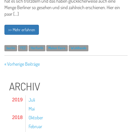
hat es sich trotzdem und das haben glücklicherweise auch eine
Menge Berliner so gesehen und sind zahlreich erschienen. Hier ein
paar […]
>> Mehr erfahren
berlin
FEZ
Herfurth
Maker Faire
Wuhlheide
« Vorherige Beiträge
ARCHIV
Juli
2019
Mai
Oktober
2018
Februar