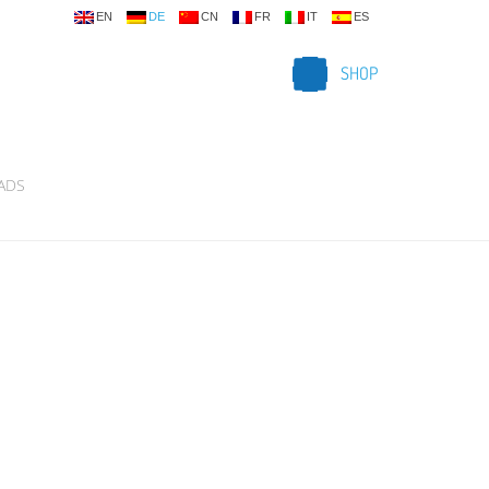
EN
DE
CN
FR
IT
ES
SHOP
ADS