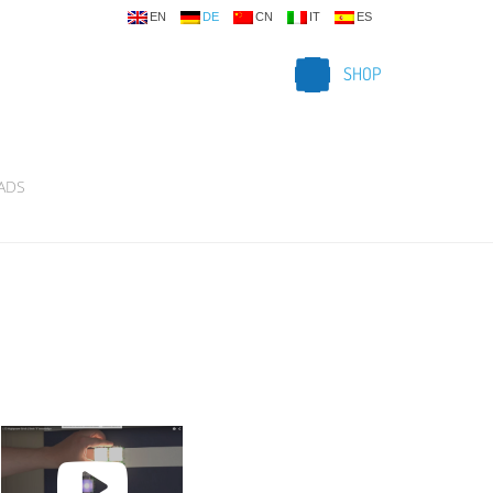
EN
DE
CN
IT
ES
SHOP
ADS