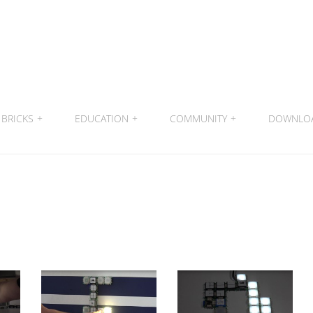
BRICKS
+
EDUCATION
+
COMMUNITY
+
DOWNLO