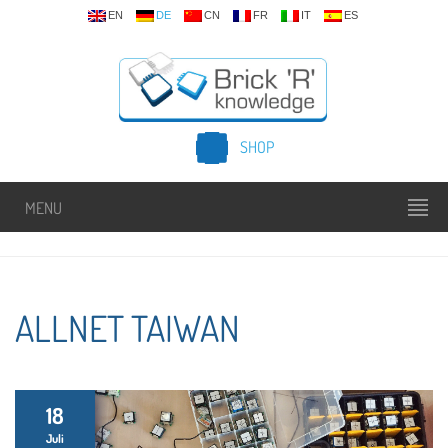
EN
DE
CN
FR
IT
ES
SHOP
MENU
ALLNET TAIWAN
18
Juli