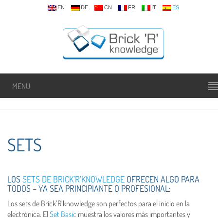
EN
DE
CN
FR
IT
ES
MENU
SETS
LOS
SETS DE BRICK’R’KNOWLEDGE
OFRECEN ALGO PARA
TODOS – YA SEA PRINCIPIANTE O PROFESIONAL:
Los sets de Brick’R’knowledge son perfectos para el inicio en la
electrónica. El
Set Basic
muestra los valores más importantes y