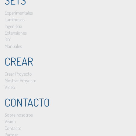
SETS
Experimentales
Luminosos
Ingeniería
Extensiones
DIY
Manuales
CREAR
Crear Proyecto
Mostrar Proyecto
Vídeo
CONTACTO
Sobre nosotros
Visión
Contacto
Partner