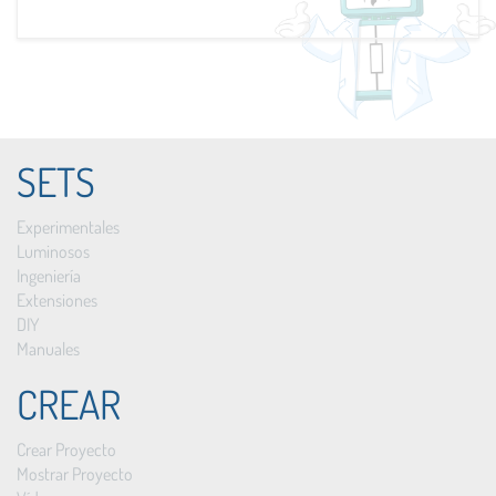
SETS
Experimentales
Luminosos
Ingeniería
Extensiones
DIY
Manuales
CREAR
Crear Proyecto
Mostrar Proyecto