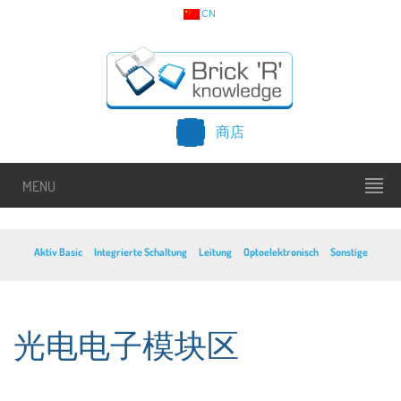
CN
商店
MENU
Aktiv Basic
Integrierte Schaltung
Leitung
Optoelektronisch
Sonstige
光电电子模块区