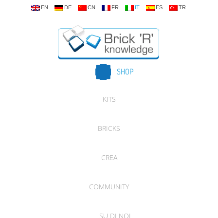
EN
DE
CN
FR
IT
ES
TR
SHOP
KITS
BRICKS
CREA
COMMUNITY
SU DI NOI