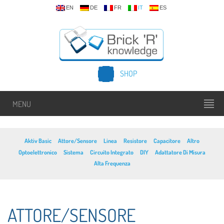
EN
DE
FR
IT
ES
SHOP
MENU
Aktiv Basic
Attore/Sensore
Linea
Resistore
Capacitore
Altro
Optoelettronico
Sistema
Circuito Integrato
DIY
Adattatore Di Misura
Alta Frequenza
ATTORE/SENSORE