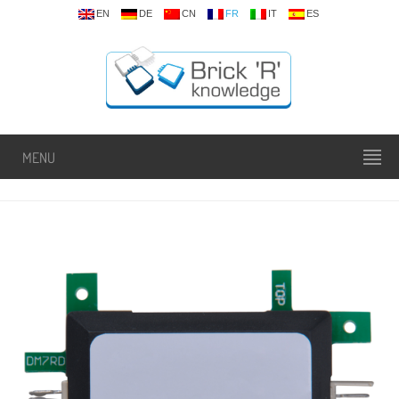
EN
DE
CN
FR
IT
ES
MENU