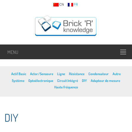
CN
FR
MENU
Actif Basic
Actor/Senseure
Ligne
Rèsistance
Condensateur
Autre
Système
Optoélectronique
Circuit Intégré
DIY
Adapteur de mesure
Haute fréquence
DIY