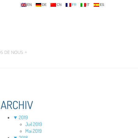
EN
DE
CN
FR
IT
ES
OS DE NOUS
+
ARCHIV
▼
2019
Juil 2019
Mai 2019
▼
2018