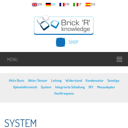
EN
DE
FR
IT
ES
SHOP
MENU
Aktiv Basic
Aktor/Sensor
Leitung
Widerstand
Kondensator
Sonstige
Optoelektronisch
System
Integrierte Schaltung
DIY
Messadapter
Hochfrequenz
SYSTEM